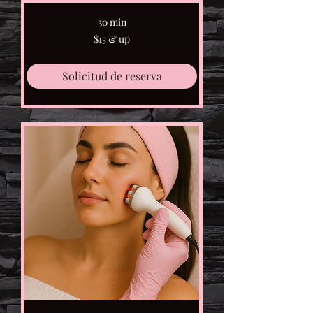
30 min
$15
$15 & up
&
up
Solicitud de reserva