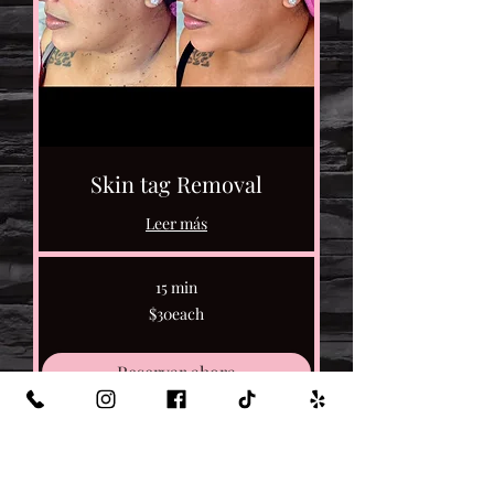
Skin tag Removal
Leer más
15 min
$30each
$30each
Reservar ahora