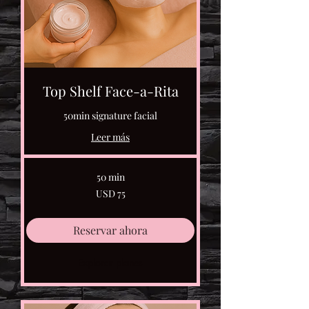
Top Shelf Face-a-Rita
50min signature facial
Leer más
50 min
75
USD 75
dólares
estadounidenses
Reservar ahora
Explorar planes