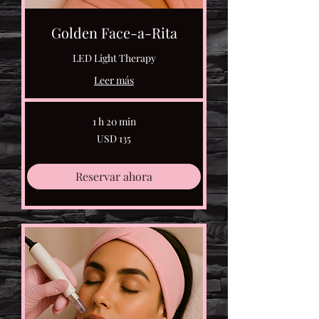
Golden Face-a-Rita
LED Light Therapy
Leer más
1 h 20 min
135
USD 135
dólares
estadounidenses
Reservar ahora