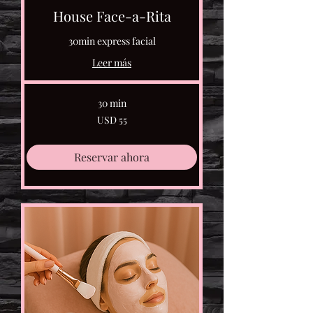
House Face-a-Rita
30min express facial
Leer más
30 min
55
USD 55
dólares
estadounidenses
Reservar ahora