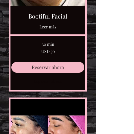
Bootiful Facial
Leer más
30 min
50
USD 50
dólares
estadounidenses
Reservar ahora
Explorar planes