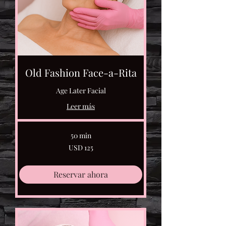
Old Fashion Face-a-Rita
Age Later Facial
Leer más
50 min
125
USD 125
dólares
estadounidenses
Reservar ahora