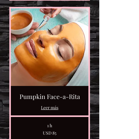
Pumpkin Face-a-Rita
Leer más
1 h
85
USD 85
dólares
estadounidenses