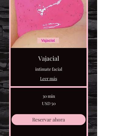
Vajacial
intimate facial
Leer más
30 min
50
USD 50
dólares
estadounidenses
Reservar ahora
Explorar planes