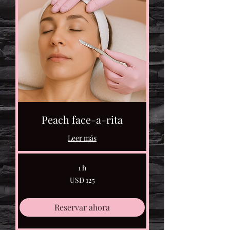
Peach face-a-rita
Leer más
1 h
125
USD 125
dólares
estadounidenses
Reservar ahora