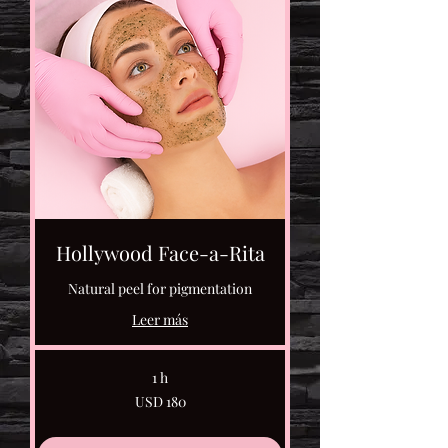
Hollywood Face-a-Rita
Natural peel for pigmentation
Leer más
1 h
180
USD 180
dólares
estadounidenses