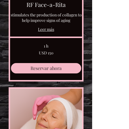
RF Face-a-Rita
stimulates the production of collagen to
help improve signs of aging
Leer más
1 h
150
USD 150
dólares
estadounidenses
Reservar ahora