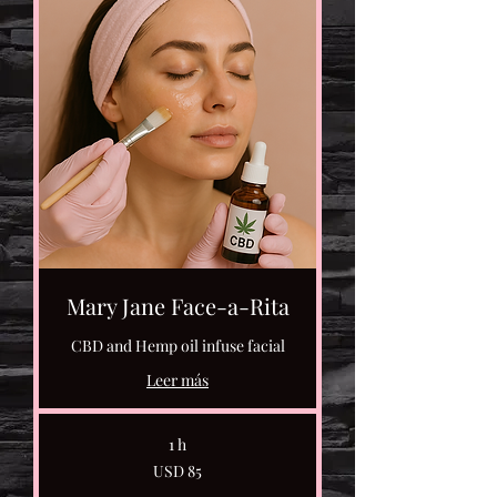
Mary Jane Face-a-Rita
CBD and Hemp oil infuse facial
Leer más
1 h
85
USD 85
dólares
estadounidenses