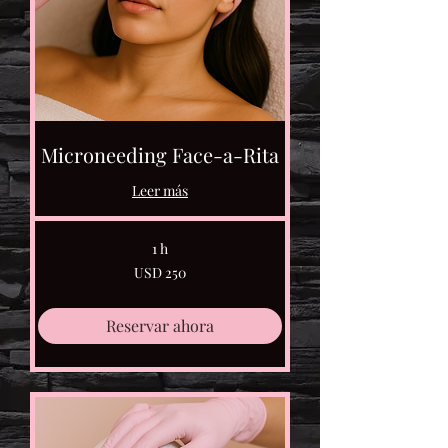
Microneeding Face-a-Rita
Leer más
1 h
250
USD 250
dólares
estadounidenses
Reservar ahora